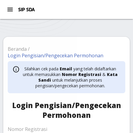
menu
SIP SDA
Beranda
/
Login Pengisian/Pengecekan Permohonan

Silahkan cek pada
Email
yang telah didaftarkan
untuk memasukkan
Nomor Registrasi
&
Kata
Sandi
untuk melanjutkan proses
pengisian/pengecekan permohonan.
Login Pengisian/Pengecekan
Permohonan
Nomor Registrasi